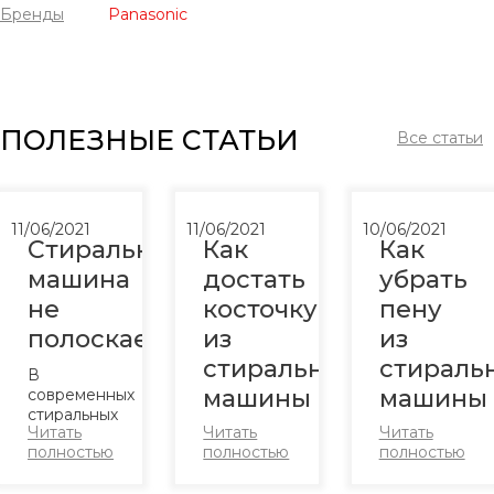
Бренды
Panasonic
ПОЛЕЗНЫЕ СТАТЬИ
Все статьи
11/06/2021
11/06/2021
10/06/2021
Стиральная
Как
Как
машина
достать
убрать
не
косточку
пену
полоскает
из
из
стиральной
стираль
В
машины
машины
современных
стиральных
Читать
Читать
Читать
машинах
Во время
Стирка
полностью
полностью
полностью
большой
стирки в
вещей в
выбор
машинку
стиральной