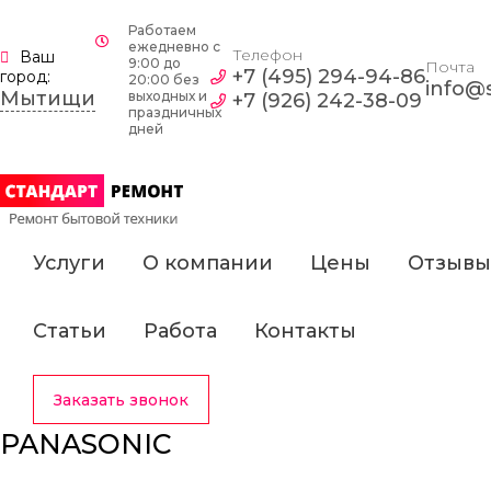
Работаем
ежедневно c
Телефон
Ваш
9:00 до
Почта
+7 (495) 294-94-86
город:
20:00 без
info@s
Мытищи
выходных и
+7 (926) 242-38-09
праздничных
дней
Услуги
О компании
Цены
Отзывы
Статьи
Работа
Контакты
Заказать звонок
PANASONIC